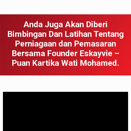
Anda Juga Akan Diberi
Bimbingan Dan Latihan Tentang
Perniagaan dan Pemasaran
Bersama Founder Eskayvie –
Puan Kartika Wati Mohamed.