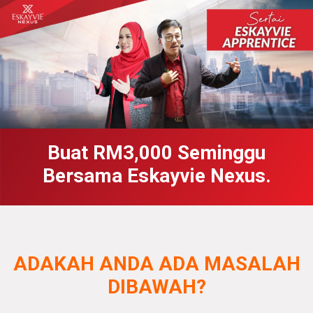
Buat RM3,000 Seminggu
Bersama Eskayvie Nexus.
ADAKAH ANDA ADA MASALAH
DIBAWAH?