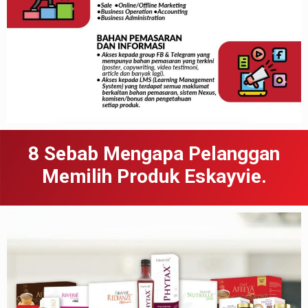
8 Sebab
Meng
apa
Pelanggan
Memilih Produk Eskayvie.