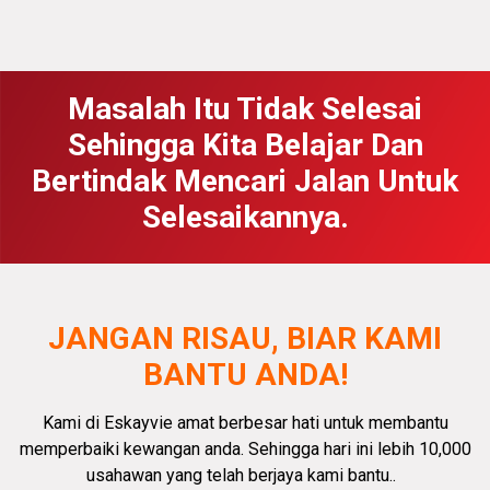
Masalah Itu Tidak Selesai
Sehingga Kita Belajar Dan
Bertindak Mencari Jalan Untuk
Selesaikannya.
JANGAN RISAU, BIAR KAMI
BANTU ANDA!
Kami di Eskayvie amat
berbesar hati
untuk membantu
memperbaiki kewangan anda.
Sehingga hari ini lebih 10,000
usahawan yang telah berjaya kami bantu.
.