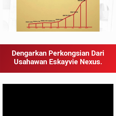
Dengarkan Perkongsian Dari
Usahawan Eskayvie Nexus.