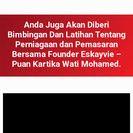
Anda Juga Akan Diberi
Bimbingan Dan Latihan Tentang
Perniagaan dan Pemasaran
Bersama Founder Eskayvie –
Puan Kartika Wati Mohamed.