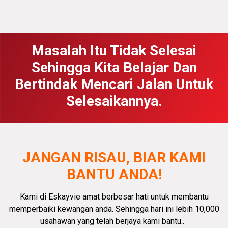
Masalah Itu Tidak Selesai
Sehingga Kita Belajar Dan
Bertindak Mencari Jalan Untuk
Selesaikannya.
JANGAN RISAU, BIAR KAMI
BANTU ANDA!
Kami di Eskayvie amat
berbesar hati
untuk membantu
memperbaiki kewangan anda.
Sehingga hari ini lebih 10,000
usahawan yang telah berjaya kami bantu.
.