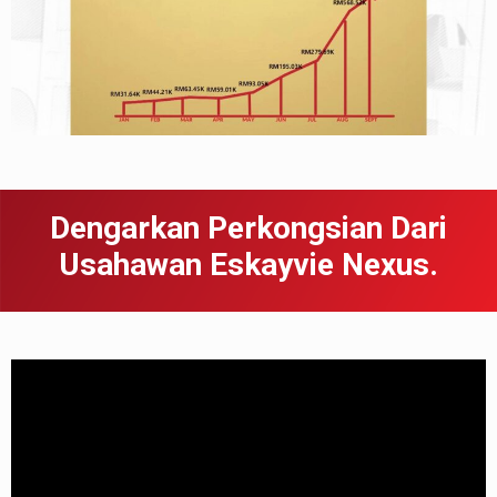
Dengarkan Perkongsian Dari
Usahawan Eskayvie Nexus.