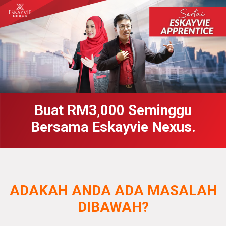
Buat RM3,000 Seminggu
Bersama Eskayvie Nexus.
ADAKAH ANDA ADA MASALAH
DIBAWAH?