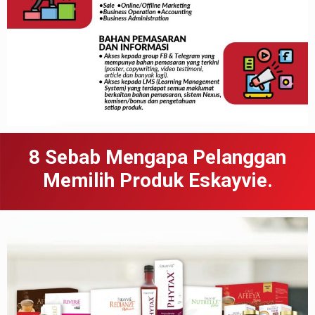
8 Sebab
Meng
apa
Pelanggan
Memilih Produk Eskayvie.