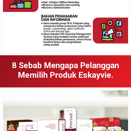
8 Sebab
Meng
apa
Pelanggan
Memilih Produk Eskayvie.