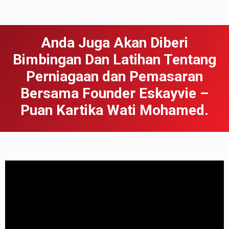
Anda Juga Akan Diberi
Bimbingan Dan Latihan Tentang
Perniagaan dan Pemasaran
Bersama Founder Eskayvie –
Puan Kartika Wati Mohamed.