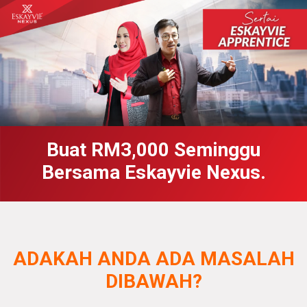
Buat RM3,000 Seminggu
Bersama Eskayvie Nexus.
ADAKAH ANDA ADA MASALAH
DIBAWAH?