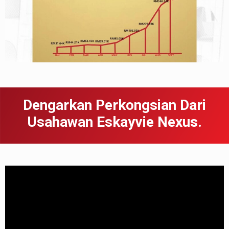
Dengarkan Perkongsian Dari
Usahawan Eskayvie Nexus.