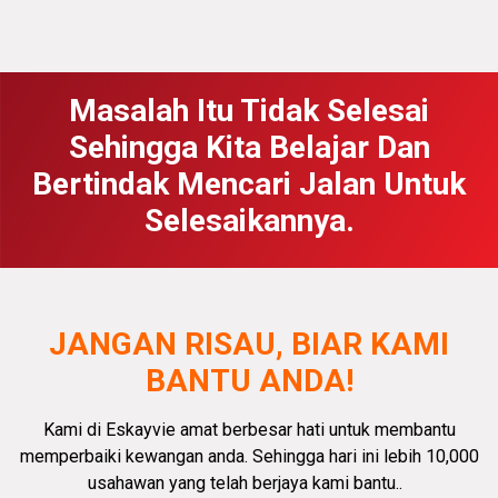
Masalah Itu Tidak Selesai
Sehingga Kita Belajar Dan
Bertindak Mencari Jalan Untuk
Selesaikannya.
JANGAN RISAU, BIAR KAMI
BANTU ANDA!
Kami di Eskayvie amat
berbesar hati
untuk membantu
memperbaiki kewangan anda.
Sehingga hari ini lebih 10,000
usahawan yang telah berjaya kami bantu.
.