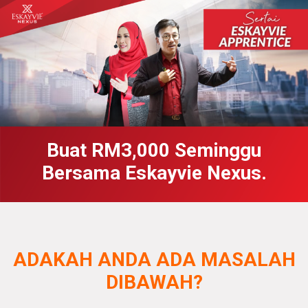
Buat RM3,000 Seminggu
Bersama Eskayvie Nexus.
ADAKAH ANDA ADA MASALAH
DIBAWAH?