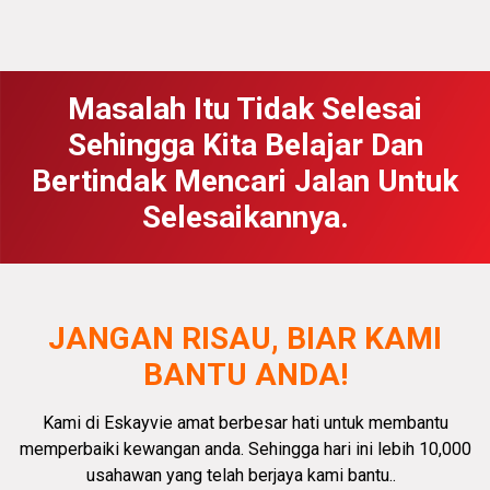
Masalah Itu Tidak Selesai
Sehingga Kita Belajar Dan
Bertindak Mencari Jalan Untuk
Selesaikannya.
JANGAN RISAU, BIAR KAMI
BANTU ANDA!
Kami di Eskayvie amat
berbesar hati
untuk membantu
memperbaiki kewangan anda.
Sehingga hari ini lebih 10,000
usahawan yang telah berjaya kami bantu.
.