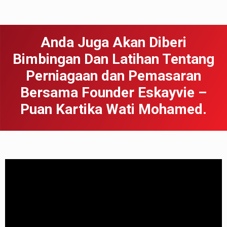
Anda Juga Akan Diberi
Bimbingan Dan Latihan Tentang
Perniagaan dan Pemasaran
Bersama Founder Eskayvie –
Puan Kartika Wati Mohamed.