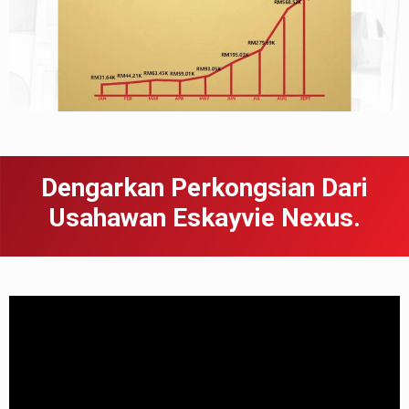
Dengarkan Perkongsian Dari
Usahawan Eskayvie Nexus.