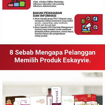
8 Sebab
Meng
apa
Pelanggan
Memilih Produk Eskayvie.