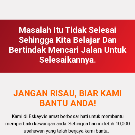
Masalah Itu Tidak Selesai
Sehingga Kita Belajar Dan
Bertindak Mencari Jalan Untuk
Selesaikannya.
JANGAN RISAU, BIAR KAMI
BANTU ANDA!
Kami di Eskayvie amat
berbesar hati
untuk membantu
memperbaiki kewangan anda.
Sehingga hari ini lebih 10,000
usahawan yang telah berjaya kami bantu.
.