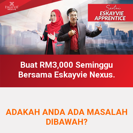
Buat RM3,000 Seminggu
Bersama Eskayvie Nexus.
ADAKAH ANDA ADA MASALAH
DIBAWAH?