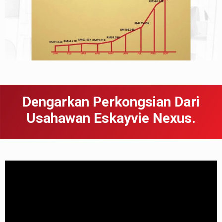
Dengarkan Perkongsian Dari
Usahawan Eskayvie Nexus.