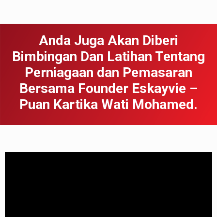
Anda Juga Akan Diberi
Bimbingan Dan Latihan Tentang
Perniagaan dan Pemasaran
Bersama Founder Eskayvie –
Puan Kartika Wati Mohamed.