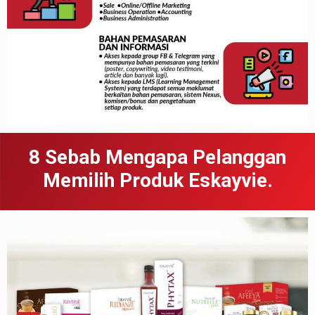
8 Sebab
Meng
apa
Pelanggan
Memilih Produk Eskayvie.