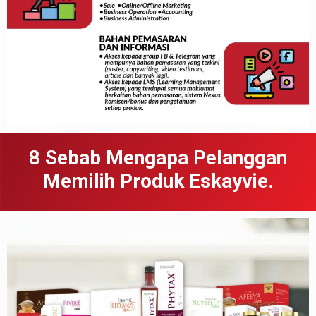
8 Sebab
Meng
apa
Pelanggan
Memilih Produk Eskayvie.