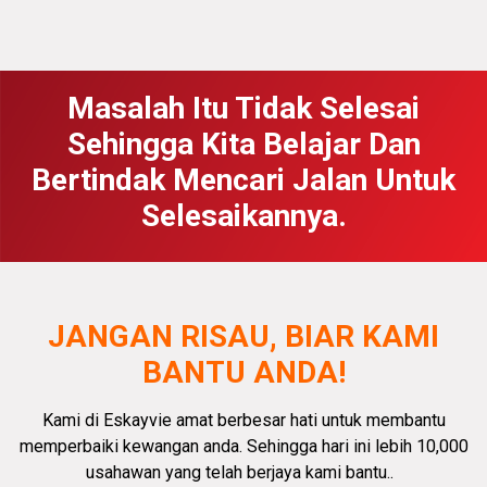
Masalah Itu Tidak Selesai
Sehingga Kita Belajar Dan
Bertindak Mencari Jalan Untuk
Selesaikannya.
JANGAN RISAU, BIAR KAMI
BANTU ANDA!
Kami di Eskayvie amat
berbesar hati
untuk membantu
memperbaiki kewangan anda.
Sehingga hari ini lebih 10,000
usahawan yang telah berjaya kami bantu.
.