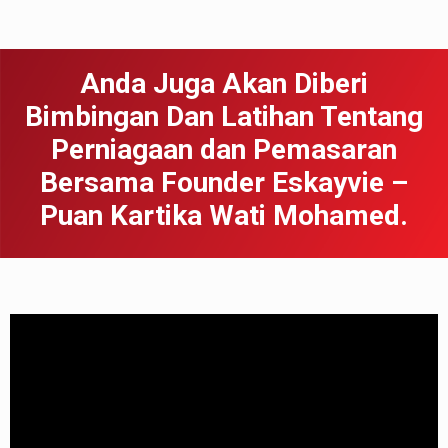
Anda Juga Akan Diberi
Bimbingan Dan Latihan Tentang
Perniagaan dan Pemasaran
Bersama Founder Eskayvie –
Puan Kartika Wati Mohamed.