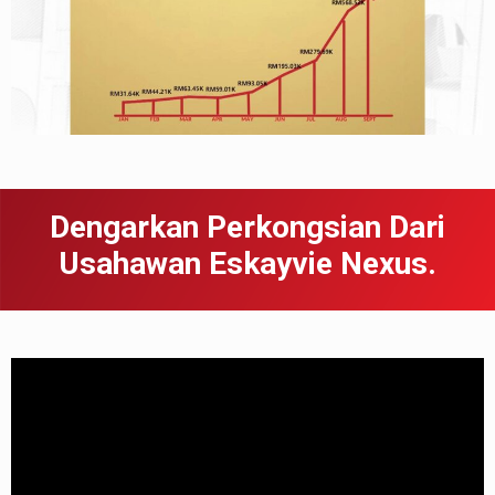
Dengarkan Perkongsian Dari
Usahawan Eskayvie Nexus.