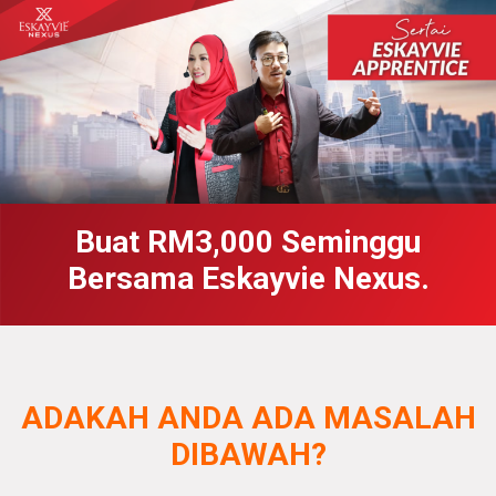
Buat RM3,000 Seminggu
Bersama Eskayvie Nexus.
ADAKAH ANDA ADA MASALAH
DIBAWAH?