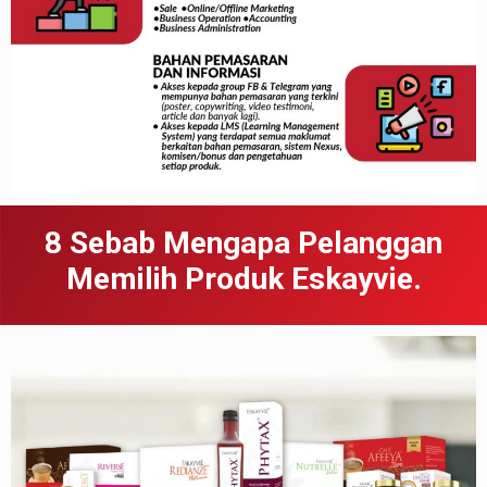
8 Sebab
Meng
apa
Pelanggan
Memilih Produk Eskayvie.