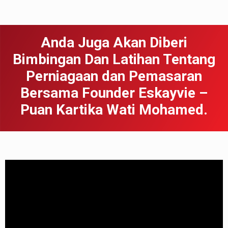
Anda Juga Akan Diberi
Bimbingan Dan Latihan Tentang
Perniagaan dan Pemasaran
Bersama Founder Eskayvie –
Puan Kartika Wati Mohamed.