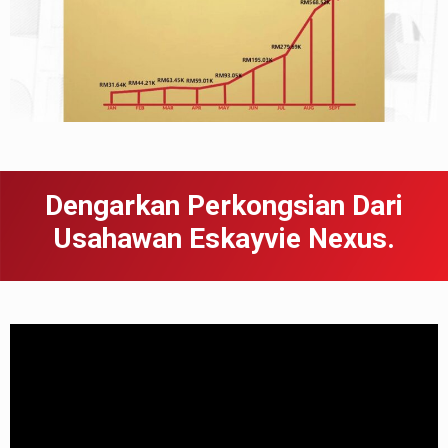
Dengarkan Perkongsian Dari
Usahawan Eskayvie Nexus.