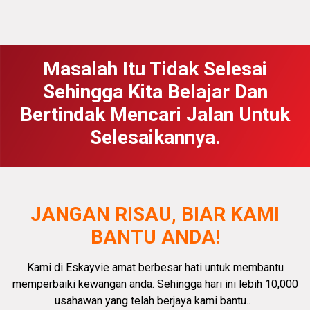
Masalah Itu Tidak Selesai
Sehingga Kita Belajar Dan
Bertindak Mencari Jalan Untuk
Selesaikannya.
JANGAN RISAU, BIAR KAMI
BANTU ANDA!
Kami di Eskayvie amat
berbesar hati
untuk membantu
memperbaiki kewangan anda.
Sehingga hari ini lebih 10,000
usahawan yang telah berjaya kami bantu.
.