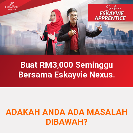
Buat RM3,000 Seminggu
Bersama Eskayvie Nexus.
ADAKAH ANDA ADA MASALAH
DIBAWAH?