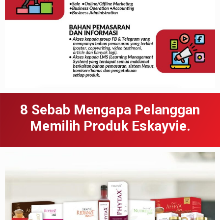
8 Sebab
Meng
apa
Pelanggan
Memilih Produk Eskayvie.