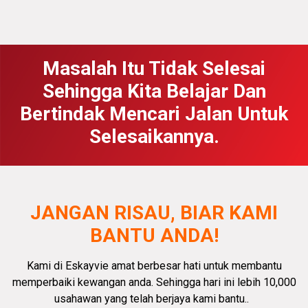
Masalah Itu Tidak Selesai
Sehingga Kita Belajar Dan
Bertindak Mencari Jalan Untuk
Selesaikannya.
JANGAN RISAU, BIAR KAMI
BANTU ANDA!
Kami di Eskayvie amat
berbesar hati
untuk membantu
memperbaiki kewangan anda.
Sehingga hari ini lebih 10,000
usahawan yang telah berjaya kami bantu.
.