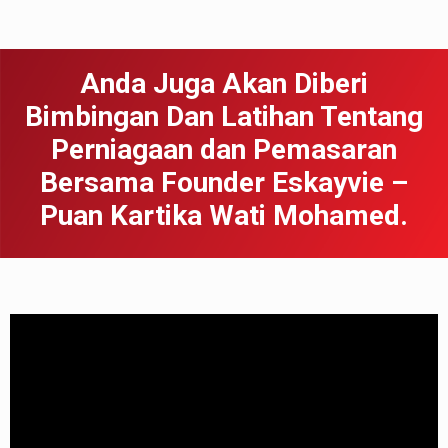
Anda Juga Akan Diberi
Bimbingan Dan Latihan Tentang
Perniagaan dan Pemasaran
Bersama Founder Eskayvie –
Puan Kartika Wati Mohamed.