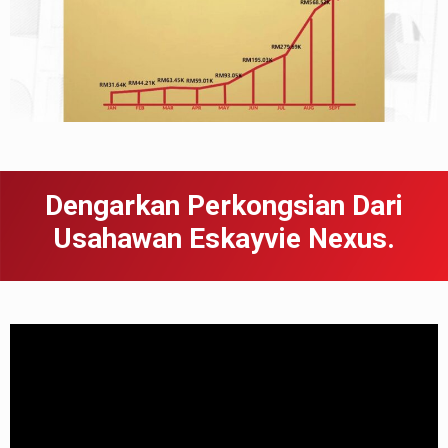
Dengarkan Perkongsian Dari
Usahawan Eskayvie Nexus.