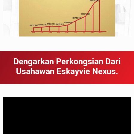
Dengarkan Perkongsian Dari
Usahawan Eskayvie Nexus.