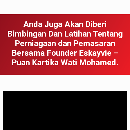
Anda Juga Akan Diberi
Bimbingan Dan Latihan Tentang
Perniagaan dan Pemasaran
Bersama Founder Eskayvie –
Puan Kartika Wati Mohamed.