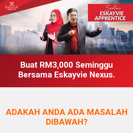
Buat RM3,000 Seminggu
Bersama Eskayvie Nexus.
ADAKAH ANDA ADA MASALAH
DIBAWAH?