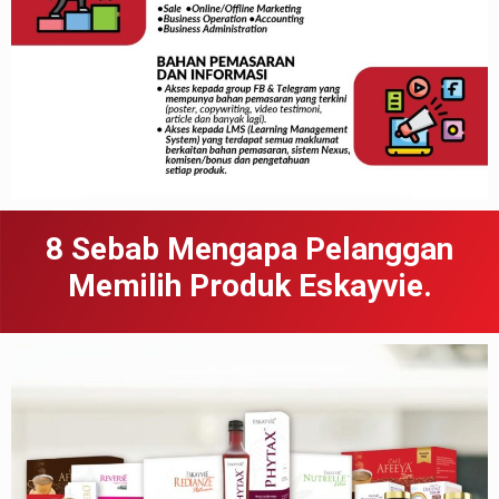
8 Sebab
Meng
apa
Pelanggan
Memilih Produk Eskayvie.