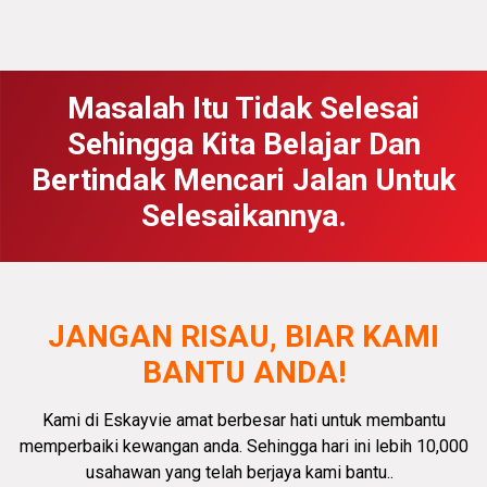
Masalah Itu Tidak Selesai
Sehingga Kita Belajar Dan
Bertindak Mencari Jalan Untuk
Selesaikannya.
JANGAN RISAU, BIAR KAMI
BANTU ANDA!
Kami di Eskayvie amat
berbesar hati
untuk membantu
memperbaiki kewangan anda.
Sehingga hari ini lebih 10,000
usahawan yang telah berjaya kami bantu.
.