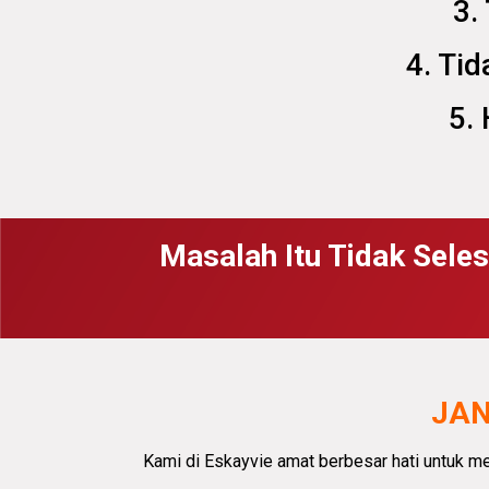
3.
4. Ti
5.
Masalah Itu Tidak Seles
JAN
Kami di Eskayvie amat
berbesar hati
untuk m