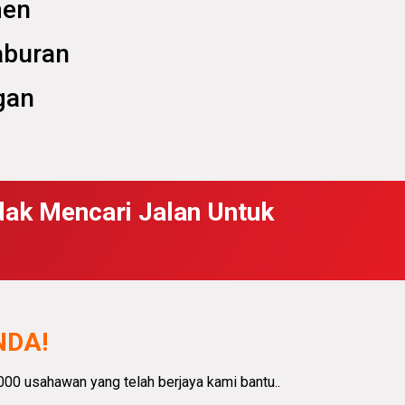
men
aburan
gan
ndak Mencari Jalan Untuk
NDA!
,000 usahawan yang telah berjaya kami bantu.
.