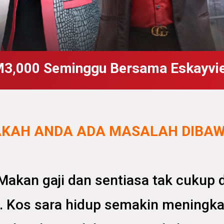
M3,000 Seminggu Bersama Eskayvie
KAH ANDA ADA MASALAH DIBA
 Makan gaji dan sentiasa tak cukup d
. Kos sara hidup semakin meningk