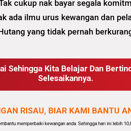
 Tak cukup nak bayar segala komit
dak ada ilmu urus kewangan dan pel
 Hutang yang tidak pernah berkuran
ai Sehingga Kita Belajar Dan Berti
Selesaikannya.
GAN RISAU, BIAR KAMI BANTU A
embantu memperbaiki kewangan anda.
Sehingga hari ini lebih 10