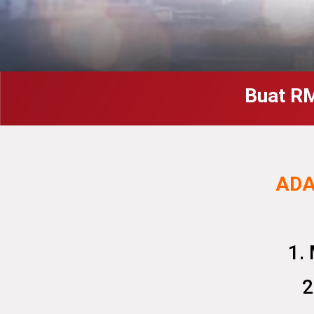
Buat R
ADA
1.
2