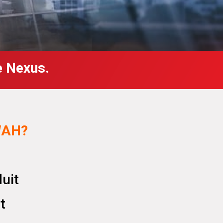
 Nexus.
WAH?
uit
at