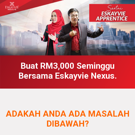
Buat RM3,000 Seminggu
Bersama Eskayvie Nexus.
ADAKAH ANDA ADA MASALAH
DIBAWAH?