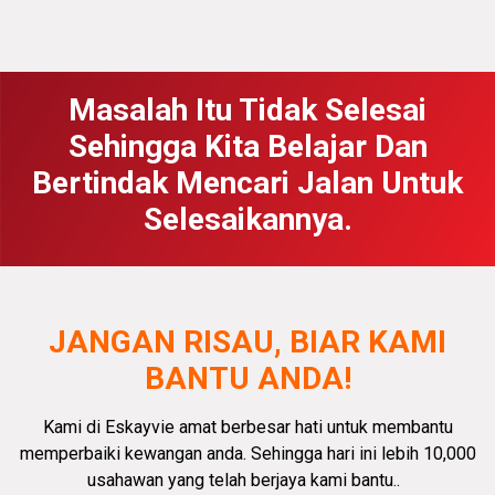
Masalah Itu Tidak Selesai
Sehingga Kita Belajar Dan
Bertindak Mencari Jalan Untuk
Selesaikannya.
JANGAN RISAU, BIAR KAMI
BANTU ANDA!
Kami di Eskayvie amat
berbesar hati
untuk membantu
memperbaiki kewangan anda.
Sehingga hari ini lebih 10,000
usahawan yang telah berjaya kami bantu.
.