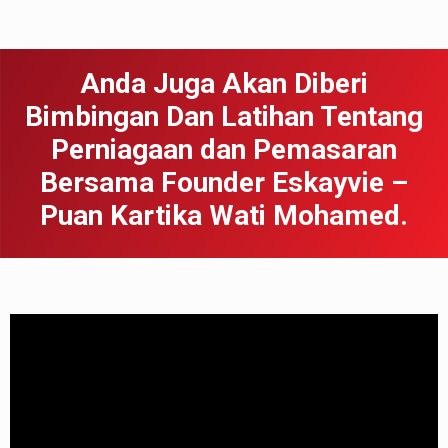
Anda Juga Akan Diberi
Bimbingan Dan Latihan Tentang
Perniagaan dan Pemasaran
Bersama Founder Eskayvie –
Puan Kartika Wati Mohamed.