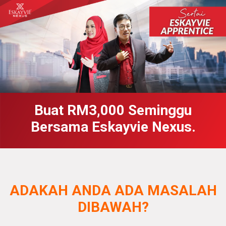
Buat RM3,000 Seminggu
Bersama Eskayvie Nexus.
ADAKAH ANDA ADA MASALAH
DIBAWAH?