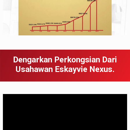
Dengarkan Perkongsian Dari
Usahawan Eskayvie Nexus.