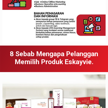
8 Sebab
Meng
apa
Pelanggan
Memilih Produk Eskayvie.