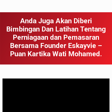
Anda Juga Akan Diberi
Bimbingan Dan Latihan Tentang
Perniagaan dan Pemasaran
Bersama Founder Eskayvie –
Puan Kartika Wati Mohamed.