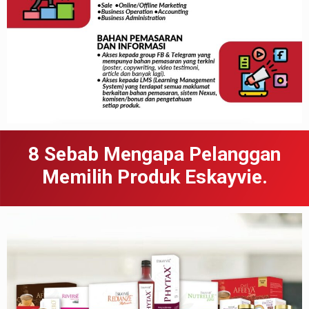
8 Sebab
Meng
apa
Pelanggan
Memilih Produk Eskayvie.