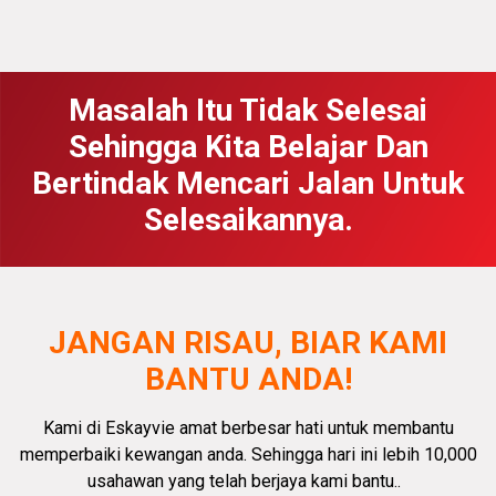
Masalah Itu Tidak Selesai
Sehingga Kita Belajar Dan
Bertindak Mencari Jalan Untuk
Selesaikannya.
JANGAN RISAU, BIAR KAMI
BANTU ANDA!
Kami di Eskayvie amat
berbesar hati
untuk membantu
memperbaiki kewangan anda.
Sehingga hari ini lebih 10,000
usahawan yang telah berjaya kami bantu.
.