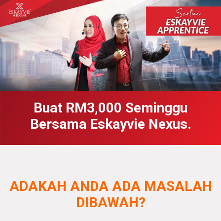
Buat RM3,000 Seminggu
Bersama Eskayvie Nexus.
ADAKAH ANDA ADA MASALAH
DIBAWAH?