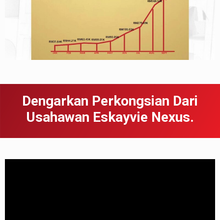
Dengarkan Perkongsian Dari
Usahawan Eskayvie Nexus.