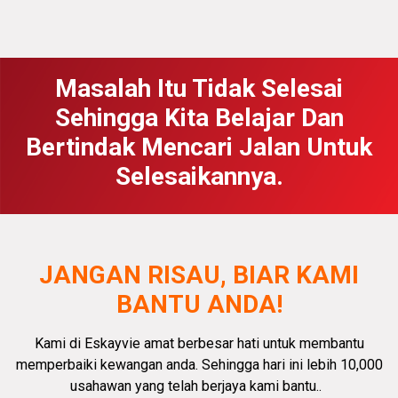
Masalah Itu Tidak Selesai
Sehingga Kita Belajar Dan
Bertindak Mencari Jalan Untuk
Selesaikannya.
JANGAN RISAU, BIAR KAMI
BANTU ANDA!
Kami di Eskayvie amat
berbesar hati
untuk membantu
memperbaiki kewangan anda.
Sehingga hari ini lebih 10,000
usahawan yang telah berjaya kami bantu.
.