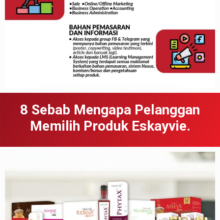
8 Sebab
Meng
apa
Pelanggan
Memilih Produk Eskayvie.