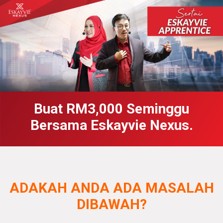
Buat RM3,000 Seminggu
Bersama Eskayvie Nexus.
ADAKAH ANDA ADA MASALAH
DIBAWAH?