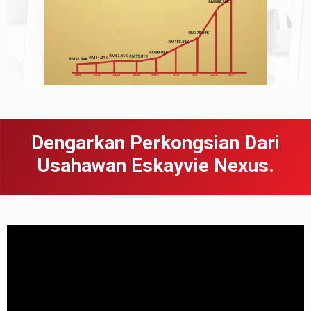
Dengarkan Perkongsian Dari
Usahawan Eskayvie Nexus.