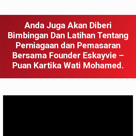
Anda Juga Akan Diberi
Bimbingan Dan Latihan Tentang
Perniagaan dan Pemasaran
Bersama Founder Eskayvie –
Puan Kartika Wati Mohamed.