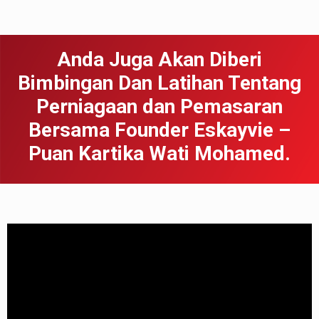
Anda Juga Akan Diberi
Bimbingan Dan Latihan Tentang
Perniagaan dan Pemasaran
Bersama Founder Eskayvie –
Puan Kartika Wati Mohamed.