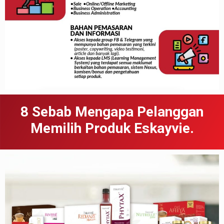
8 Sebab
Meng
apa
Pelanggan
Memilih Produk Eskayvie.