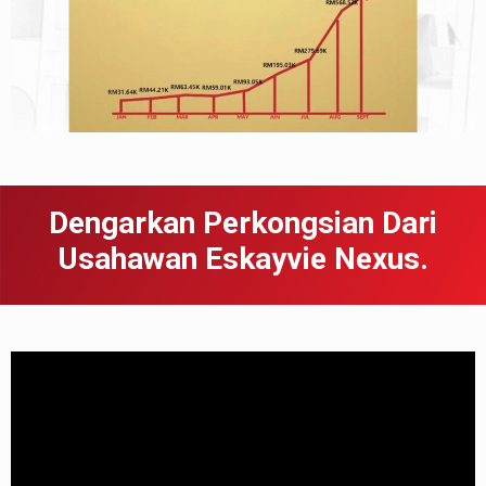
Dengarkan Perkongsian Dari
Usahawan Eskayvie Nexus.