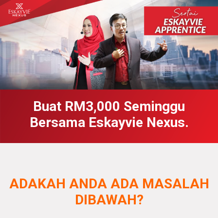
Buat RM3,000 Seminggu
Bersama Eskayvie Nexus.
ADAKAH ANDA ADA MASALAH
DIBAWAH?