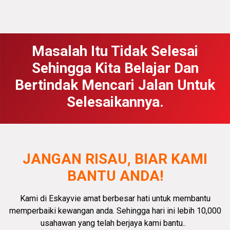
Masalah Itu Tidak Selesai
Sehingga Kita Belajar Dan
Bertindak Mencari Jalan Untuk
Selesaikannya.
JANGAN RISAU, BIAR KAMI
BANTU ANDA!
Kami di Eskayvie amat
berbesar hati
untuk membantu
memperbaiki kewangan anda.
Sehingga hari ini lebih 10,000
usahawan yang telah berjaya kami bantu.
.