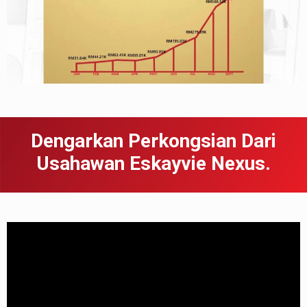
Dengarkan Perkongsian Dari
Usahawan Eskayvie Nexus.