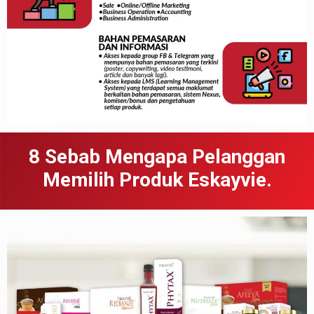
8 Sebab
Meng
apa
Pelanggan
Memilih Produk Eskayvie.