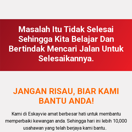
Masalah Itu Tidak Selesai
Sehingga Kita Belajar Dan
Bertindak Mencari Jalan Untuk
Selesaikannya.
JANGAN RISAU, BIAR KAMI
BANTU ANDA!
Kami di Eskayvie amat
berbesar hati
untuk membantu
memperbaiki kewangan anda.
Sehingga hari ini lebih 10,000
usahawan yang telah berjaya kami bantu.
.