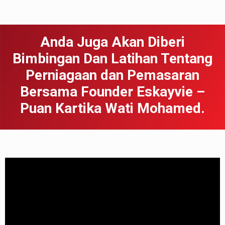
Anda Juga Akan Diberi
Bimbingan Dan Latihan Tentang
Perniagaan dan Pemasaran
Bersama Founder Eskayvie –
Puan Kartika Wati Mohamed.