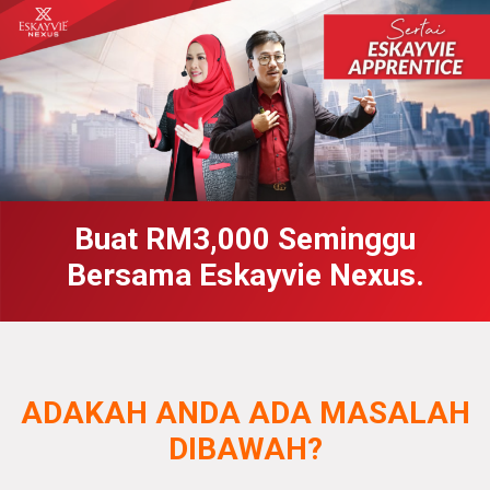
Buat RM3,000 Seminggu
Bersama Eskayvie Nexus.
ADAKAH ANDA ADA MASALAH
DIBAWAH?