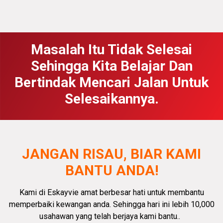
Masalah Itu Tidak Selesai
Sehingga Kita Belajar Dan
Bertindak Mencari Jalan Untuk
Selesaikannya.
JANGAN RISAU, BIAR KAMI
BANTU ANDA!
Kami di Eskayvie amat
berbesar hati
untuk membantu
memperbaiki kewangan anda.
Sehingga hari ini lebih 10,000
usahawan yang telah berjaya kami bantu.
.