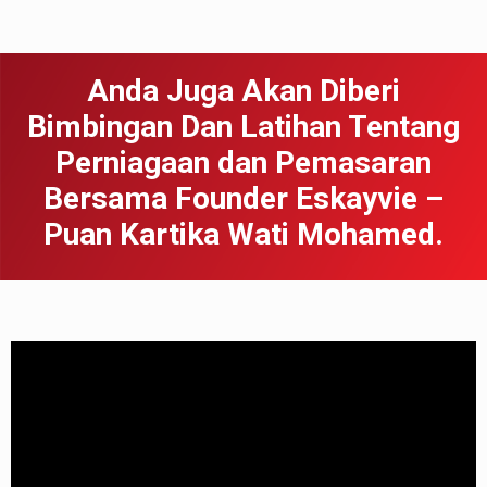
Anda Juga Akan Diberi
Bimbingan Dan Latihan Tentang
Perniagaan dan Pemasaran
Bersama Founder Eskayvie –
Puan Kartika Wati Mohamed.