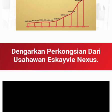
Dengarkan Perkongsian Dari
Usahawan Eskayvie Nexus.