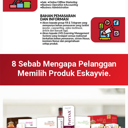
8 Sebab
Meng
apa
Pelanggan
Memilih Produk Eskayvie.