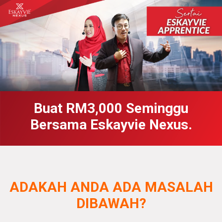
Buat RM3,000 Seminggu
Bersama Eskayvie Nexus.
ADAKAH ANDA ADA MASALAH
DIBAWAH?