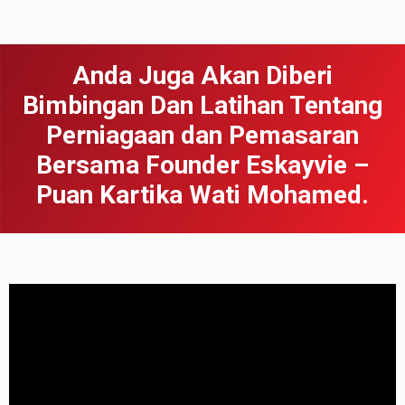
Anda Juga Akan Diberi
Bimbingan Dan Latihan Tentang
Perniagaan dan Pemasaran
Bersama Founder Eskayvie –
Puan Kartika Wati Mohamed.