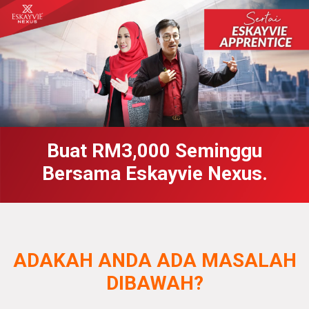
Buat RM3,000 Seminggu
Bersama Eskayvie Nexus.
ADAKAH ANDA ADA MASALAH
DIBAWAH?