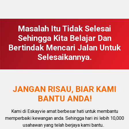
Masalah Itu Tidak Selesai
Sehingga Kita Belajar Dan
Bertindak Mencari Jalan Untuk
Selesaikannya.
JANGAN RISAU, BIAR KAMI
BANTU ANDA!
Kami di Eskayvie amat
berbesar hati
untuk membantu
memperbaiki kewangan anda.
Sehingga hari ini lebih 10,000
usahawan yang telah berjaya kami bantu.
.