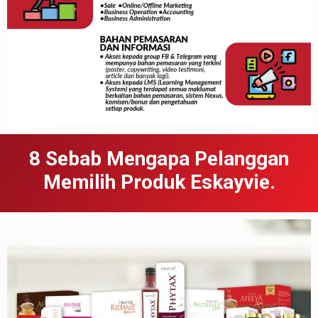
8 Sebab
Meng
apa
Pelanggan
Memilih Produk Eskayvie.