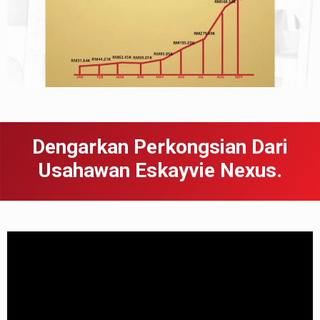
Dengarkan Perkongsian Dari
Usahawan Eskayvie Nexus.