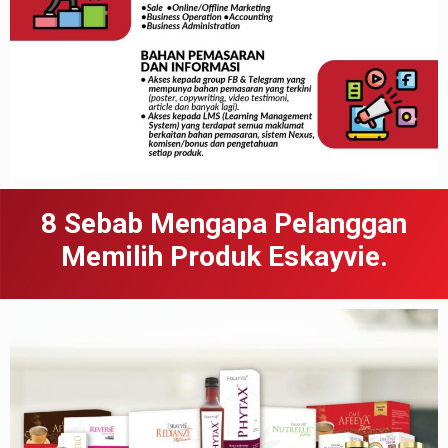
8 Sebab
Meng
apa
Pelanggan
Memilih Produk Eskayvie.