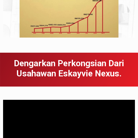
Dengarkan Perkongsian Dari
Usahawan Eskayvie Nexus.