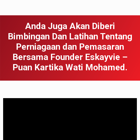
Anda Juga Akan Diberi
Bimbingan Dan Latihan Tentang
Perniagaan dan Pemasaran
Bersama Founder Eskayvie –
Puan Kartika Wati Mohamed.