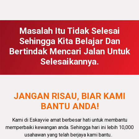
Masalah Itu Tidak Selesai
Sehingga Kita Belajar Dan
Bertindak Mencari Jalan Untuk
Selesaikannya.
JANGAN RISAU, BIAR KAMI
BANTU ANDA!
Kami di Eskayvie amat
berbesar hati
untuk membantu
memperbaiki kewangan anda.
Sehingga hari ini lebih 10,000
usahawan yang telah berjaya kami bantu.
.