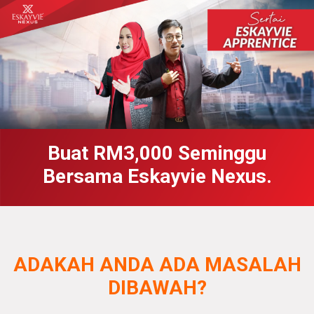
Buat RM3,000 Seminggu
Bersama Eskayvie Nexus.
ADAKAH ANDA ADA MASALAH
DIBAWAH?